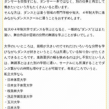
ダンサーを目指すにも、ダンサー一本ではなく、別の仕事と両立して
働きたいという方もたくさんいると思います。
そんな方は、ダンスとは違う領域の専門学校や短大、４年制大学に進
みながらダンススクールに通うことをおすすめします。
短大や４年制大学でダンスを学ぶとなると、一般的な”ダンス”とはまた
違い、舞台作品や芸術の分野の舞踊を学ぶことが多いでしょう。
大学のいいところは、規模が大きいのでそれだけいろいろな分野を学
びながらダンスが好きというところは共通している知り合いがたくさ
んできるところです。進路選択の幅を狭めるのは少し不安だという人
は、舞踊系とはまた別の学部に通い、サークルにも所属することでダ
ンス繋がりの仲間も増やすことが可能です。有名どころでいうと、
私立大学なら
・日本体育大学
・日本女子体育大学
・桜美林大学
・洗足学園音楽大学
・玉川大学
・日本大学