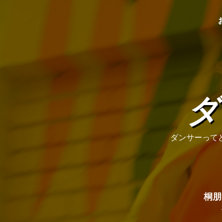
ダ
ダンサーって
桐朋